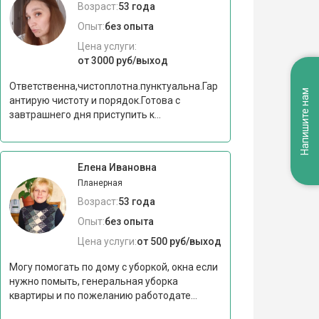
Возраст:
53 года
Опыт:
без опыта
Цена услуги:
от 3000 руб/выход
Ответственна,чистоплотна.пунктуальна.Гар
Напишите нам
антирую чистоту и порядок.Готова с
завтрашнего дня приступить к...
Елена Ивановна
Планерная
Возраст:
53 года
Опыт:
без опыта
Цена услуги:
от 500 руб/выход
Могу помогать по дому с уборкой, окна если
нужно помыть, генеральная уборка
квартиры и по пожеланию работодате...