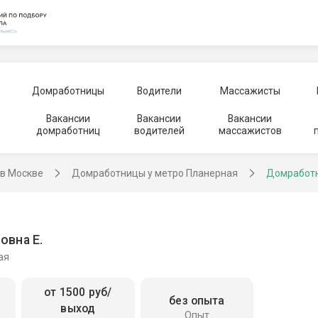
Домработницы
Водители
Массажисты
Вакансии
Вакансии
Вакансии
домработниц
водителей
массажистов
в Москве
Домработницы у метро Планерная
Домработ
овна Е.
ая
от 1500 руб/
без опыта
выход
Опыт