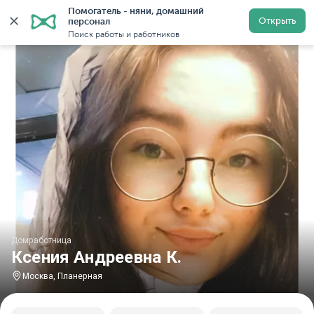
Помогатель - няни, домашний 
Главная
Домработницы
Домработницы в Москве
Открыть
персонал
Поиск работы и работников
Домработница
Ксения Андреевна К.
Москва, Планерная