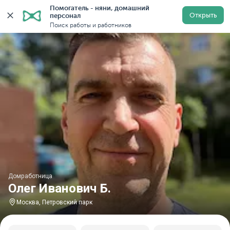
Помогатель - няни, домашний 
Главная
Домработницы
Домработницы в Москве
Открыть
персонал
Поиск работы и работников
Домработница
Олег Иванович Б.
Москва, Петровский парк