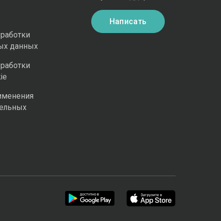
Написать
бработки
ых данных
бработки
ie
именения
ельных