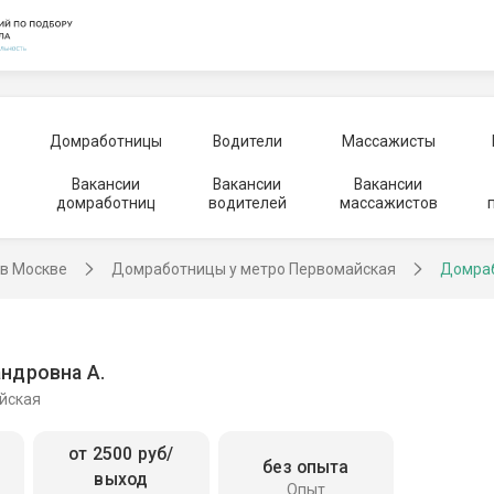
Домработницы
Водители
Массажисты
Вакансии
Вакансии
Вакансии
домработниц
водителей
массажистов
в Москве
Домработницы у метро Первомайская
Домраб
ндровна А.
йская
от 2500 руб/
без опыта
выход
Опыт