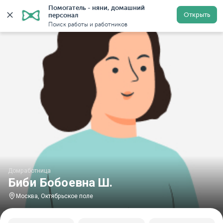
Помогатель - няни, домашний 
Главная
Домработницы
Домработницы в Москве
Открыть
персонал
Поиск работы и работников
Домработница
Биби Бобоевна Ш.
Москва, Октябрьское поле