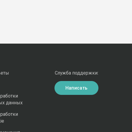
веты
Служба поддержки:
Написать
бработки
ых данных
бработки
ie