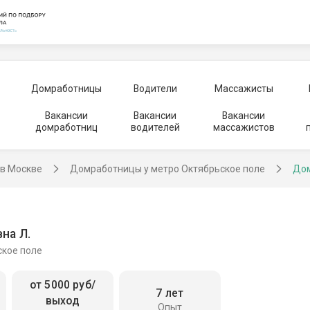
Домработницы
Водители
Массажисты
Вакансии
Вакансии
Вакансии
домработниц
водителей
массажистов
в Москве
Домработницы у метро Октябрьское поле
Дом
на Л.
ское поле
от 5000 руб/
7 лет
выход
Опыт