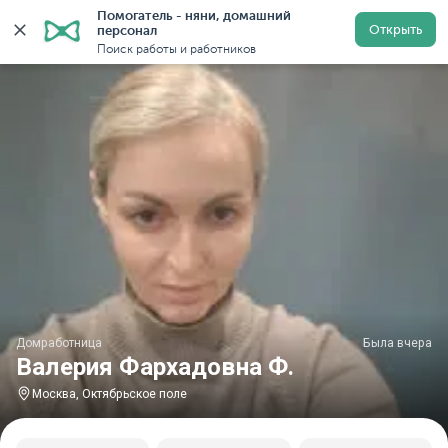
Помогатель - няни, домашний 
Главная
Домработницы
Домработницы в Москве
Открыть
персонал
Поиск работы и работников
Домработница
Была вчера
Валерия Фархадовна Ф.
Москва, Октябрьское поле