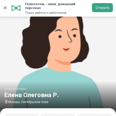
Помогатель - няни, домашний 
Главная
Домработницы
Домработницы в Москве
Открыть
персонал
Поиск работы и работников
Домработница
Елена Олеговна Р.
Москва, Октябрьское поле