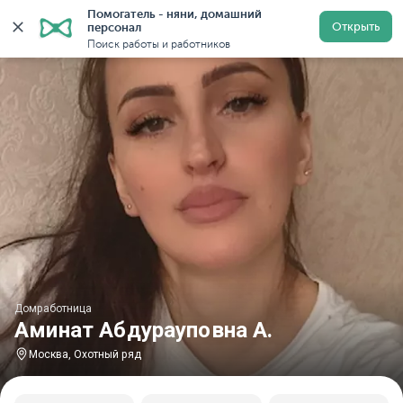
Помогатель - няни, домашний 
Главная
Домработницы
Домработницы в Москве
Открыть
персонал
Поиск работы и работников
Домработница
Аминат Абдурауповна А.
Москва, Охотный ряд