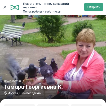
Помогатель - няни, домашний 
Главная
Домработницы
Домработницы в Москве
Открыть
персонал
Поиск работы и работников
Домработница
Тамара Георгиевна К.
Москва, Нижегородский