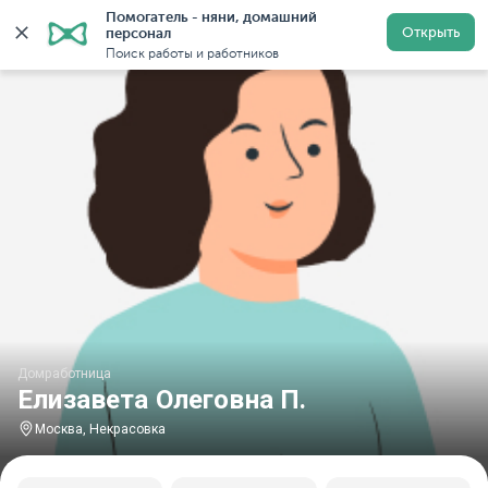
Помогатель - няни, домашний 
Главная
Домработницы
Домработницы в Москве
Открыть
персонал
Поиск работы и работников
Домработница
Елизавета Олеговна П.
Москва, Некрасовка