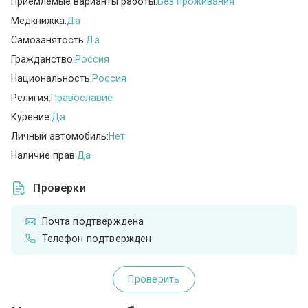
Приемлемые варианты работы:
Без проживания
Медкнижка:
Да
Самозанятость:
Да
Гражданство:
Россия
Национальность:
Россия
Религия:
Православие
Курение:
Да
Личный автомобиль:
Нет
Наличие прав:
Да
Проверки
Почта подтверждена
Телефон подтвержден
Проверить