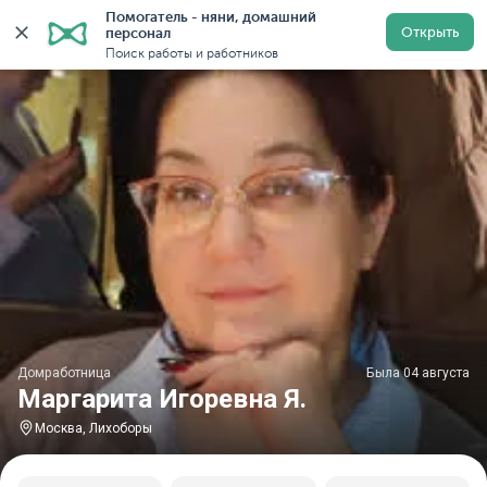
Помогатель - няни, домашний 
Главная
Домработницы
Домработницы в Москве
Открыть
персонал
Поиск работы и работников
Домработница
Была 04 августа
Маргарита Игоревна Я.
Москва, Лихоборы