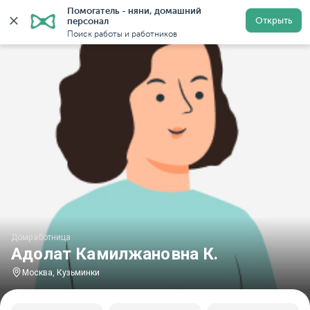
Помогатель - няни, домашний 
Главная
Домработницы
Домработницы в Москве
Открыть
персонал
Поиск работы и работников
Домработница
Адолат Камилжановна К.
Москва, Кузьминки