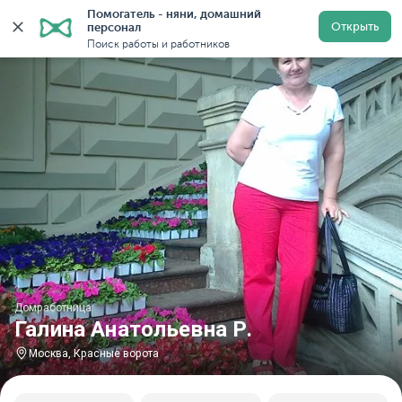
Помогатель - няни, домашний 
Главная
Домработницы
Домработницы в Москве
Открыть
персонал
Поиск работы и работников
Домработница
Галина Анатольевна Р.
Москва, Красные ворота