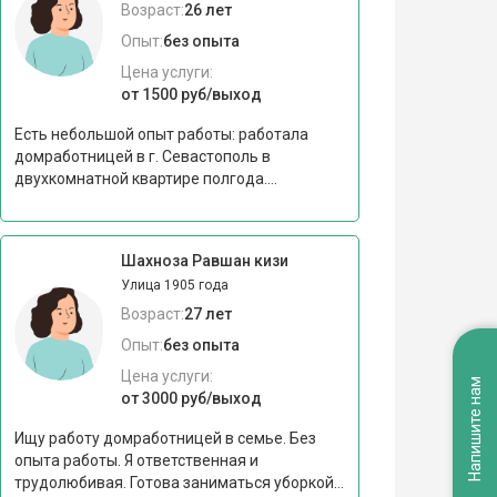
Возраст:
26 лет
Опыт:
без опыта
Цена услуги:
от 1500 руб/выход
Есть небольшой опыт работы: работала
домработницей в г. Севастополь в
двухкомнатной квартире полгода....
Шахноза Равшан кизи
Улица 1905 года
Возраст:
27 лет
Опыт:
без опыта
Цена услуги:
Напишите нам
от 3000 руб/выход
Ищу работу домработницей в семье. Без
опыта работы. Я ответственная и
трудолюбивая. Готова заниматься уборкой...