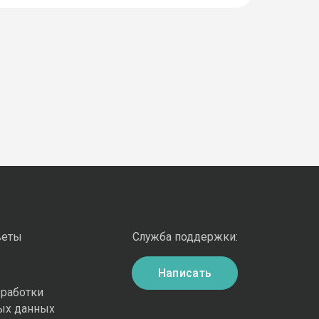
веты
Служба поддержки:
Написать
бработки
ых данных