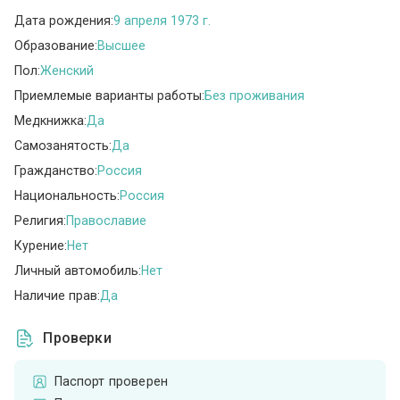
Дата рождения:
9 апреля 1973 г.
Образование:
Высшее
Пол:
Женский
Приемлемые варианты работы:
Без проживания
Медкнижка:
Да
Самозанятость:
Да
Гражданство:
Россия
Национальность:
Россия
Религия:
Православие
Курение:
Нет
Личный автомобиль:
Нет
Наличие прав:
Да
Проверки
Паспорт проверен