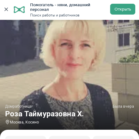
Помогатель - няни, домашний 
Главная
Домработницы
Домработницы в Москве
Открыть
персонал
Поиск работы и работников
Домработница
Была вчера
Роза Таймуразовна Х.
Москва, Косино