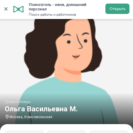
Помогатель - няни, домашний 
Главная
Домработницы
Домработницы в Москве
Открыть
персонал
Поиск работы и работников
Домработница
Ольга Васильевна М.
Москва, Комсомольская