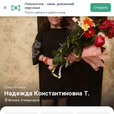
Помогатель - няни, домашний 
Главная
Домработницы
Домработницы в Москве
Открыть
персонал
Поиск работы и работников
Домработница
Надежда Константиновна Т.
Москва, Коммунарка