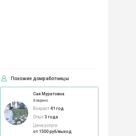
Похожие домработницы
Сая Муратовна
Ховрино
Возраст:
41 год
Опыт:
3 года
Цена услуги:
от 1500 руб/выход