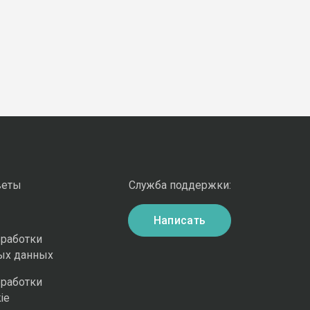
веты
Служба поддержки:
Написать
бработки
ых данных
бработки
ie