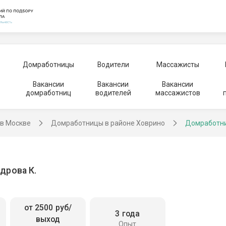
Домработницы
Водители
Массажисты
Вакансии
Вакансии
Вакансии
домработниц
водителей
массажистов
в Москве
Домработницы в районе Ховрино
Домработни
дрова К.
от 2500 руб/
3 года
выход
Опыт