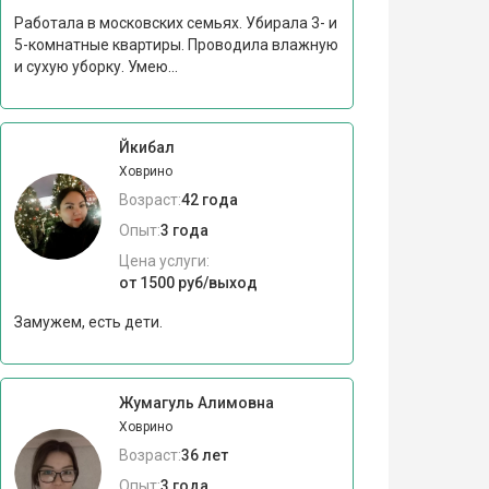
Работала в московских семьях. Убирала 3- и
5-комнатные квартиры. Проводила влажную
и сухую уборку. Умею...
Йкибал
Ховрино
Возраст:
42 года
Опыт:
3 года
Цена услуги:
от 1500 руб/выход
Замужем, есть дети.
Жумагуль Алимовна
Ховрино
Возраст:
36 лет
Опыт:
3 года