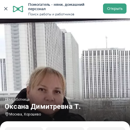
Помогатель - няни, домашний 
Главная
Домработницы
Домработницы в Москве
Открыть
персонал
Поиск работы и работников
Домработница
Оксана Димитревна Т.
Москва, Хорошево