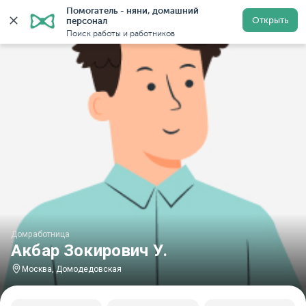
Помогатель - няни, домашний 
Главная
Домработницы
Домработницы в Москве
Открыть
персонал
Поиск работы и работников
Домработница
Акбар Зокирович У.
Москва, Домодедовская