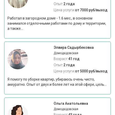
Опыт:
2 года
Цена услуги:
от 7000 руб/выход
Работал в загородном доме - 1.6 мес., в основном
занимался отделочными работами по дому и территории,
а также...
Элвира Садырбековна
Домодедовская
Возраст:
41 год
Опыт:
2 года
Цена услуги:
от 5000 руб/выход
Я помогу по уборке квартир, убираюсь очень чисто,
аккуратно. Опыт от двух и более лет на этой сфере, цель...
Ольга Анатольевна
Домодедовская
Возраст:
43 года