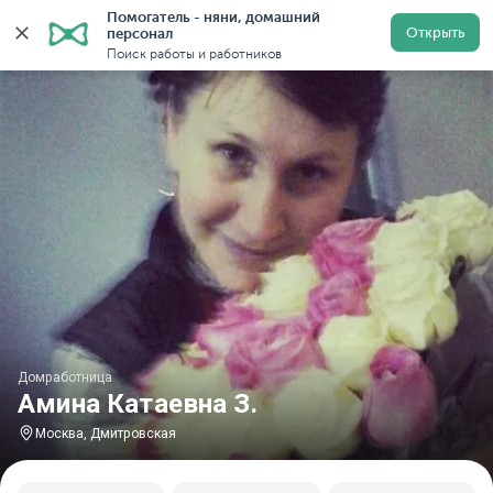
Помогатель - няни, домашний 
Главная
Домработницы
Домработницы в Москве
Открыть
персонал
Поиск работы и работников
Домработница
Амина Катаевна З.
Москва, Дмитровская