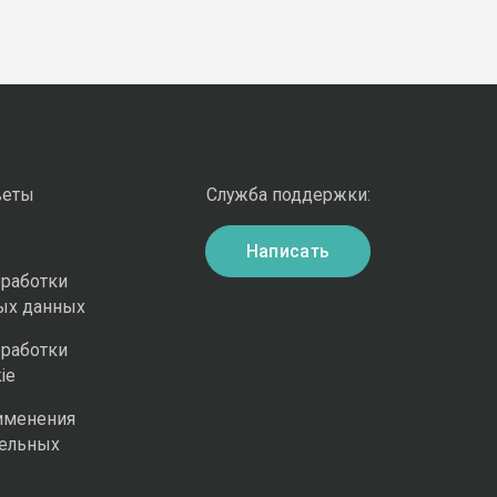
веты
Служба поддержки:
Написать
бработки
ых данных
бработки
ie
именения
ельных