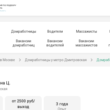
Домработницы
Водители
Массажисты
Вакансии
Вакансии
Вакансии
домработниц
водителей
массажистов
в Москве
Домработницы у метро Дмитровская
Домраб
на Ц.
ская
от 2500 руб/
3 года
выход
Опыт