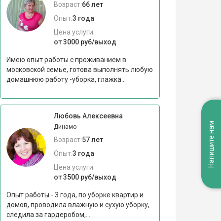
Возраст:
66 лет
Опыт:
3 года
Цена услуги:
от 3000 руб/выход
Имею опыт работы с проживанием в
московской семье, готова выполнять любую
домашнюю работу -уборка, глажка...
Любовь Алексеевна
Напишите нам
Динамо
Возраст:
57 лет
Опыт:
3 года
Цена услуги:
от 3500 руб/выход
Опыт работы - 3 года, по уборке квартир и
домов, проводила влажную и сухую уборку,
следила за гардеробом,...