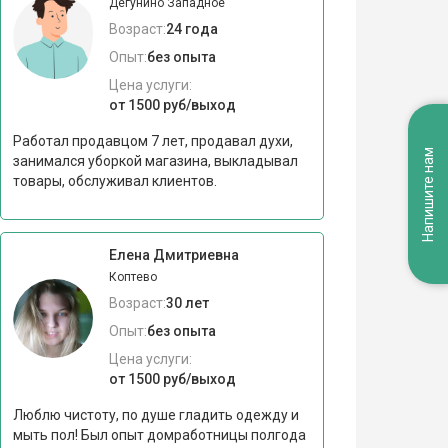
Дегунино Западное
Возраст:
24 года
Опыт:
без опыта
Цена услуги:
от 1500 руб/выход
Работал продавцом 7 лет, продавал духи,
Напишите нам
занимался уборкой магазина, выкладывал
товары, обслуживал клиентов.
Елена Дмитриевна
Коптево
Возраст:
30 лет
Опыт:
без опыта
Цена услуги:
от 1500 руб/выход
Люблю чистоту, по душе гладить одежду и
мыть пол! Был опыт домработницы полгода