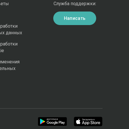
веты
Служба поддержки:
Написать
бработки
ых данных
бработки
ie
именения
ельных