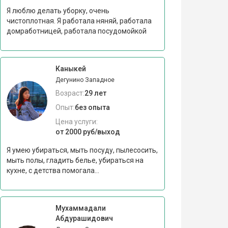
Я люблю делать уборку, очень
чистоплотная. Я работала няняй, работала
домработницей, работала посудомойкой
Каныкей
Дегунино Западное
Возраст:
29 лет
Опыт:
без опыта
Цена услуги:
от 2000 руб/выход
Я умею убираться, мыть посуду, пылесосить,
мыть полы, гладить белье, убираться на
кухне, с детства помогала...
Мухаммадали
Абдурашидович