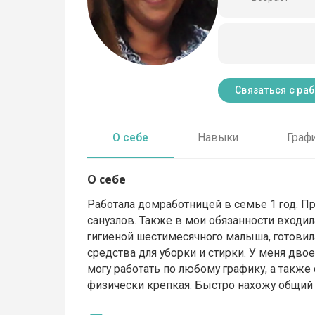
Связаться с ра
О себе
Навыки
Граф
О себе
Работала домработницей в семье 1 год. П
санузлов. Также в мои обязанности входила
гигиеной шестимесячного малыша, готовил
средства для уборки и стирки. У меня дво
могу работать по любому графику, а также
физически крепкая. Быстро нахожу общий 