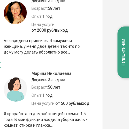
Дегунино Западное
Возраст:
58 лет
Опыт:
1 год
Цена услуги:
от 2000 руб/выход
Без вредных привычек. Я замужняя
Напишите нам
женщина, у меня двое детей, так что по
дому могу делать абсолютно все...
Марина Николаевна
Дегунино Западное
Возраст:
50 лет
Опыт:
1 год
Цена услуги:
от 500 руб/выход
Я проработала домработницей в семье 1,5
года. В мои функции входила уборка жилых
комнат, стирка и глажка...