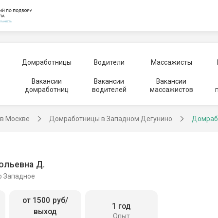
Домработницы
Водители
Массажисты
Вакансии
Вакансии
Вакансии
домработниц
водителей
массажистов
в Москве
Домработницы в Западном Дегунино
Домраб
ольевна Д.
о Западное
от 1500 руб/
1 год
выход
Опыт