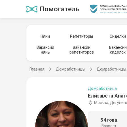
Помогатель
Няни
Репетиторы
Сиделки
Вакансии
Вакансии
Вакансии
нянь
репетиторов
сиделок
Главная
Домработницы
Домработницы 
Домработница
Елизавета Анат
Москва, Дегунин
54 года
Возраст