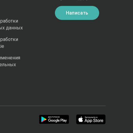
Написать
бработки
ых данных
бработки
ie
именения
ельных