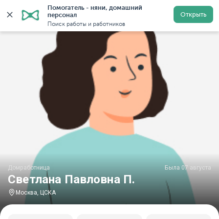
Помогатель - няни, домашний 
Главная
Домработницы
Домработницы в Москве
Открыть
персонал
Поиск работы и работников
Домработница
Была 07 августа
Светлана Павловна П.
Москва, ЦСКА