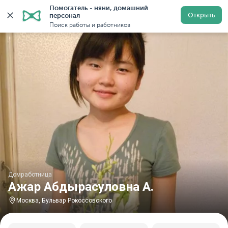
Помогатель - няни, домашний 
Главная
Домработницы
Домработницы в Москве
Открыть
персонал
Поиск работы и работников
Домработница
Ажар Абдырасуловна А.
Москва, Бульвар Рокоссовского