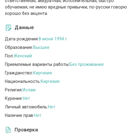
ответственная, аккуратная, исполнительная, быстро
обучаемая, не имею вредные привычки, по-русски говорю
хорошо без акцента.
Данные
Дата рождения:
8 июня 1994 г.
Образование:
Высшее
Пол:
Женский
Приемлемые варианты работы:
Без проживания
Гражданство:
Киргизия
Национальность:
Киргизия
Религия:
Ислам
Курение:
Нет
Личный автомобиль:
Нет
Наличие прав:
Нет
Проверки