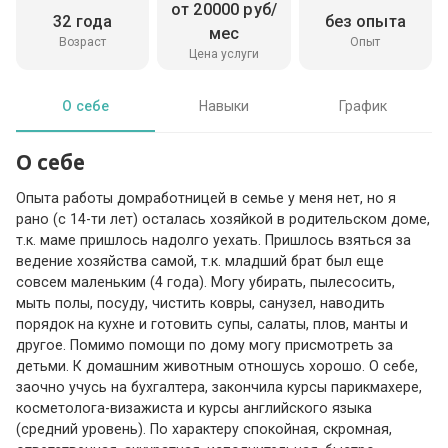
от 20000 руб/
32 года
без опыта
мес
Возраст
Опыт
Цена услуги
О себе
Навыки
График
О себе
Опыта работы домработницей в семье у меня нет, но я
рано (с 14-ти лет) осталась хозяйкой в родительском доме,
т.к. маме пришлось надолго уехать. Пришлось взяться за
ведение хозяйства самой, т.к. младший брат был еще
совсем маленьким (4 года). Могу убирать, пылесосить,
мыть полы, посуду, чистить ковры, санузел, наводить
порядок на кухне и готовить супы, салаты, плов, манты и
другое. Помимо помощи по дому могу присмотреть за
детьми. К домашним животным отношусь хорошо. О себе,
заочно учусь на бухгалтера, закончила курсы парикмахере,
косметолога-визажиста и курсы английского языка
(средний уровень). По характеру спокойная, скромная,