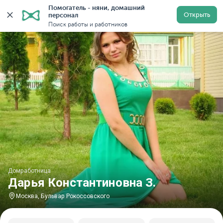
Помогатель - няни, домашний 
Главная
Домработницы
Домработницы в Москве
Открыть
персонал
Поиск работы и работников
Домработница
Дарья Константиновна З.
Москва, Бульвар Рокоссовского