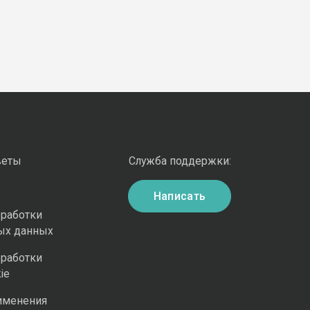
веты
Служба поддержки:
Написать
бработки
ых данных
бработки
ie
именения