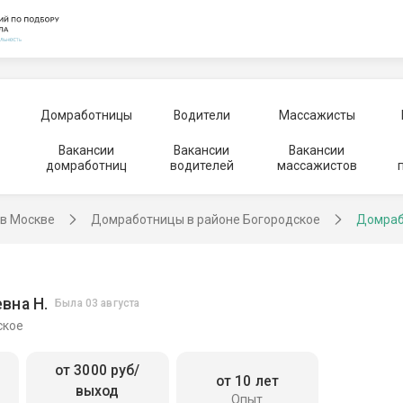
Домработницы
Водители
Массажисты
Вакансии
Вакансии
Вакансии
домработниц
водителей
массажистов
в Москве
Домработницы в районе Богородское
Домраб
вна Н.
Была 03 августа
ское
от 3000 руб/
от 10 лет
выход
Опыт