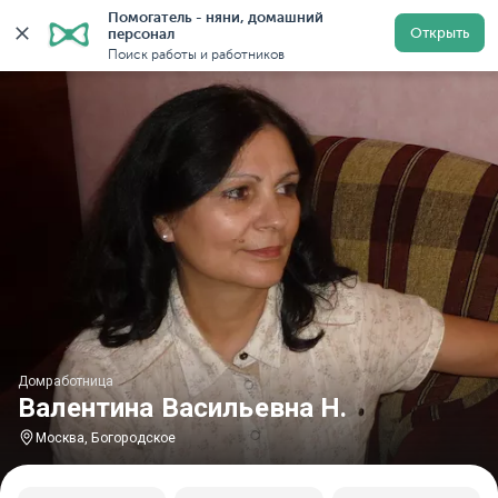
Помогатель - няни, домашний 
Главная
Домработницы
Домработницы в Москве
Открыть
персонал
Поиск работы и работников
Домработница
Валентина Васильевна Н.
Москва, Богородское