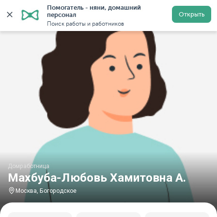
Помогатель - няни, домашний 
Главная
Домработницы
Домработницы в Москве
Открыть
персонал
Поиск работы и работников
Домработница
Махбуба-Любовь Хамитовна А.
Москва, Богородское