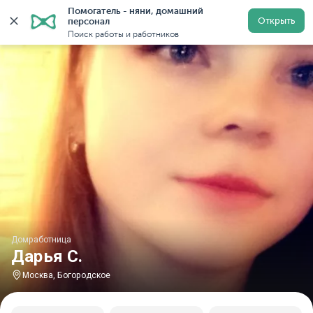
Помогатель - няни, домашний 
Главная
Домработницы
Домработницы в Москве
Открыть
персонал
Поиск работы и работников
Домработница
Дарья С.
Москва, Богородское