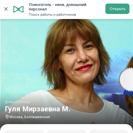
Помогатель - няни, домашний 
Главная
Домработницы
Домработницы в Москве
Открыть
персонал
Поиск работы и работников
Домработница
Гуля Мирзаевна М.
Москва, Белокаменная