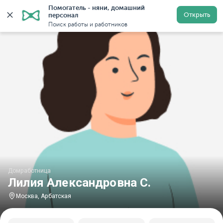
Помогатель - няни, домашний 
Главная
Домработницы
Домработницы в Москве
Открыть
персонал
Поиск работы и работников
Домработница
Лилия Александровна С.
Москва, Арбатская