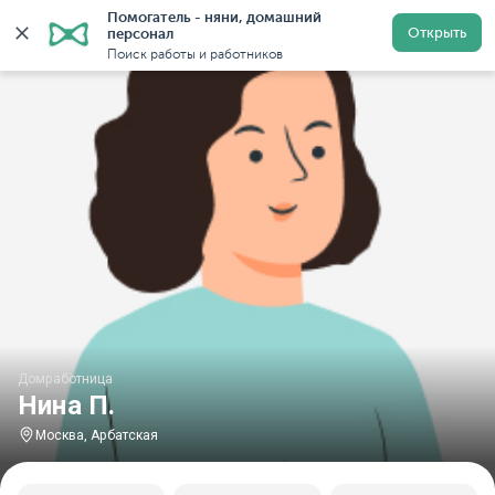
Помогатель - няни, домашний 
Главная
Домработницы
Домработницы в Москве
Открыть
персонал
Поиск работы и работников
Домработница
Нина П.
Москва, Арбатская