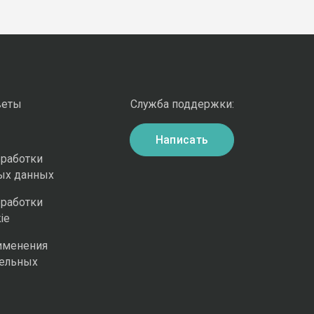
веты
Служба поддержки:
Написать
бработки
ых данных
бработки
ie
именения
ельных