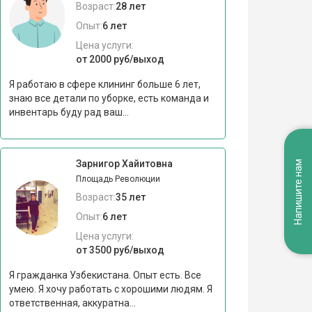
Возраст:
28 лет
Опыт:
6 лет
Цена услуги:
от 2000 руб/выход
Я работаю в сфере клининг больше 6 лет,
знаю все детали по уборке, есть команда и
инвентарь буду рад ваш...
Зарнигор Хайитовна
Напишите нам
Площадь Революции
Возраст:
35 лет
Опыт:
6 лет
Цена услуги:
от 3500 руб/выход
Я гражданка Узбекистана. Опыт есть. Все
умею. Я хочу работать с хорошими людям. Я
ответственная, аккуратна...