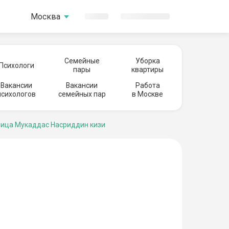
Москва
Семейные
Уборка
Психологи
пары
квартиры
Вакансии
Вакансии
Работа
психологов
семейных пар
в Москве
ица Мукаддас Насриддин кизи