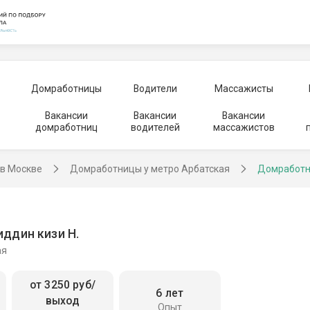
Домработницы
Водители
Массажисты
Вакансии
Вакансии
Вакансии
домработниц
водителей
массажистов
в Москве
Домработницы у метро Арбатская
Домработн
ддин кизи Н.
ая
от 3250 руб/
6 лет
выход
Опыт