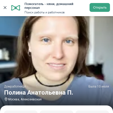
Помогатель - няни, домашний 
Главная
Домработницы
Домработницы в Москве
Открыть
персонал
Поиск работы и работников
Домработница
Была 10 июля
Полина Анатольевна П.
Москва, Алексеевская