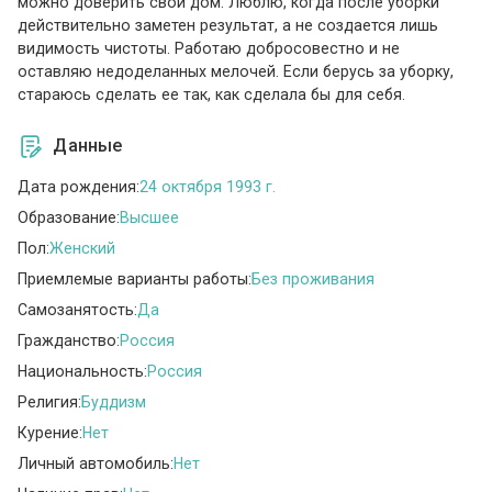
можно доверить свой дом. Люблю, когда после уборки
действительно заметен результат, а не создается лишь
видимость чистоты. Работаю добросовестно и не
оставляю недоделанных мелочей. Если берусь за уборку,
стараюсь сделать ее так, как сделала бы для себя.
Данные
Дата рождения:
24 октября 1993 г.
Образование:
Высшее
Пол:
Женский
Приемлемые варианты работы:
Без проживания
Самозанятость:
Да
Гражданство:
Россия
Национальность:
Россия
Религия:
Буддизм
Курение:
Нет
Личный автомобиль:
Нет