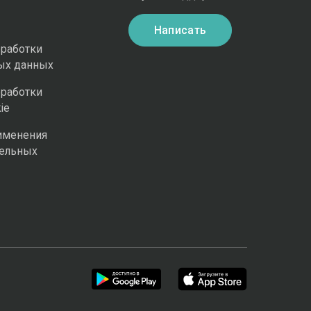
Написать
бработки
ых данных
бработки
ie
именения
ельных