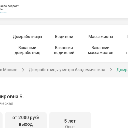
Домработницы
Водители
Массажисты
Вакансии
Вакансии
Вакансии
домработниц
водителей
массажистов
в Москве
Домработницы у метро Академическая
Домра
ировна Б.
ческая
от 2000 руб/
5 лет
выход
Опыт