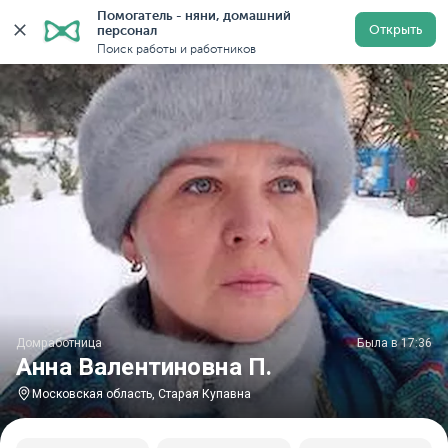
Помогатель - няни, домашний 
Главная
Домработницы
Домработницы в Московской
Открыть
персонал
Поиск работы и работников
Домработница
Была в 17:36
Анна Валентиновна П.
Московская область, Старая Купавна