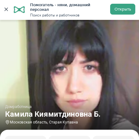
Помогатель - няни, домашний 
Главная
Домработницы
Домработницы в Московской
Открыть
персонал
Поиск работы и работников
Домработница
Камила Киямитдиновна Б.
Московская область, Старая Купавна