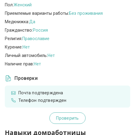
Пол:
Женский
Приемлемые варианты работы:
Без проживания
Медкнижка:
Да
Гражданство:
Россия
Религия:
Православие
Курение:
Нет
Личный автомобиль:
Нет
Наличие прав:
Нет
Проверки
Почта подтверждена
Телефон подтвержден
Проверить
Навыки домработницы