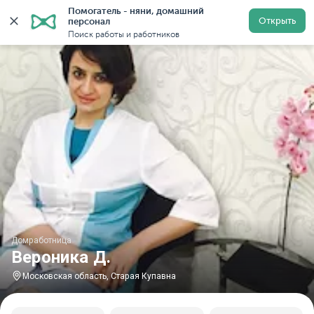
Помогатель - няни, домашний 
Главная
Домработницы
Домработницы в Московской
Открыть
персонал
Поиск работы и работников
Домработница
Вероника Д.
Московская область, Старая Купавна