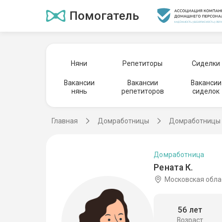
Помогатель
Няни
Репетиторы
Сиделки
Вакансии
Вакансии
Вакансии
нянь
репетиторов
сиделок
Главная
Домработницы
Домработницы 
Домработница
Рената К.
Московская обла
56 лет
Возраст