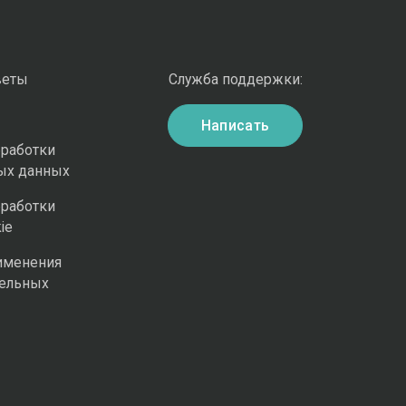
веты
Служба поддержки:
Написать
бработки
ых данных
бработки
ie
именения
ельных