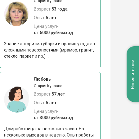
Старая Купавна
Возраст:
53 года
Опыт:
5 лет
Цена услуги:
от 5000 руб/выход
Знание алгоритма уборки и правил ухода за
сложными поверхностями (мрамор, гранит,
стекло, паркет и пр.),...
Напишите нам
Любовь
Старая Купавна
Возраст:
57 лет
Опыт:
5 лет
Цена услуги:
от 3000 руб/выход
Домработница на несколько часов. На
несколько выходов в неделю. Опыт работы