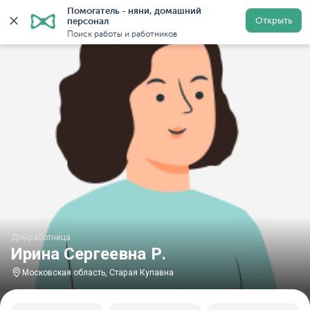
Помогатель - няни, домашний 
Главная
Домработницы
Домработницы в Московской
Открыть
персонал
Поиск работы и работников
Домработница
Ирина Сергеевна Р.
Московская область, Старая Купавна