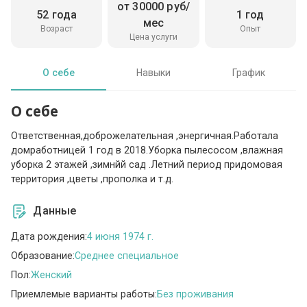
от 30000 руб/
52 года
1 год
мес
Возраст
Опыт
Цена услуги
О себе
Навыки
График
О себе
Ответственная,доброжелательная ,энергичная.Работала
домработницей 1 год в 2018.Уборка пылесосом ,влажная
уборка 2 этажей ,зимнйй сад .Летний период придомовая
территория ,цветы ,прополка и т.д.
Данные
Дата рождения:
4 июня 1974 г.
Образование:
Среднее специальное
Пол:
Женский
Приемлемые варианты работы:
Без проживания