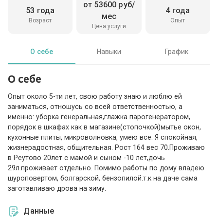
от 53600 руб/
53 года
4 года
мес
Возраст
Опыт
Цена услуги
О себе
Навыки
График
О себе
Опыт около 5-ти лет, свою работу знаю и люблю ей
заниматься, отношусь со всей ответственностью, а
именно: уборка генеральная,глажка парогенератором,
порядок в шкафах как в магазине(стопочкой)мытье окон,
кухонные плиты, микроволновка, умею все. Я спокойная,
жизнерадостная, общительная. Рост 164 вес 70.Проживаю
в Реутово 20лет с мамой и сыном -10 лет,дочь
29л.проживает отдельно. Помимо работы по дому владею
шуроповертом, болгарской, бензопилой.т.к на даче сама
заготавливаю дрова на зиму.
Данные