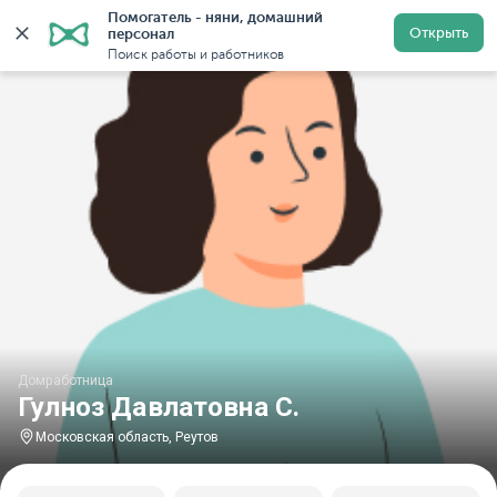
Помогатель - няни, домашний 
Главная
Домработницы
Домработницы в Московской
Открыть
персонал
Поиск работы и работников
Домработница
Гулноз Давлатовна С.
Московская область, Реутов