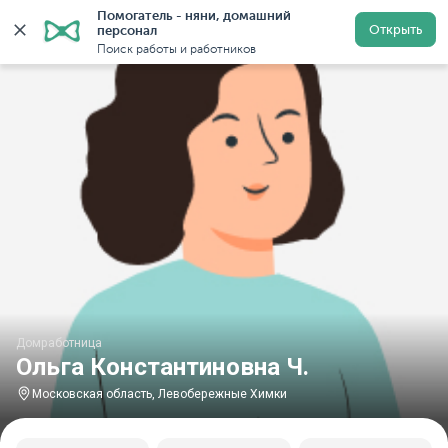
Помогатель - няни, домашний 
Главная
Домработницы
Домработницы в Московской
Открыть
персонал
Поиск работы и работников
Домработница
Ольга Константиновна Ч.
Московская область, Левобережные Химки