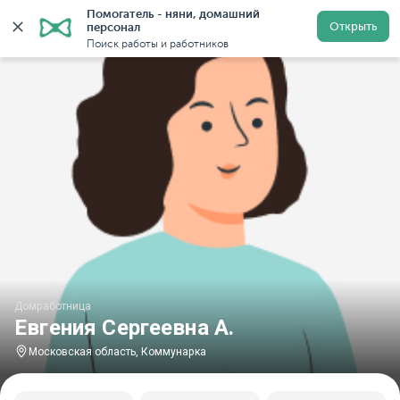
Помогатель - няни, домашний 
Главная
Домработницы
Домработницы в Московской
Открыть
персонал
Поиск работы и работников
Домработница
Евгения Сергеевна А.
Московская область, Коммунарка