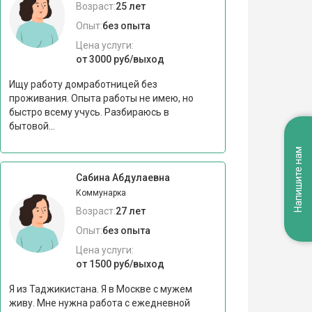
Возраст:
25 лет
Опыт:
без опыта
Цена услуги:
от 3000 руб/выход
Ищу работу домработницей без
проживания. Опыта работы не имею, но
быстро всему учусь. Разбираюсь в
бытовой...
Напишите нам
Сабина Абдулаевна
Коммунарка
Возраст:
27 лет
Опыт:
без опыта
Цена услуги:
от 1500 руб/выход
Я из Таджикистана. Я в Москве с мужем
живу. Мне нужна работа с ежедневной