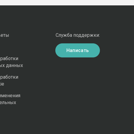
веты
Служба поддержки:
Написать
бработки
ых данных
бработки
ie
именения
ельных