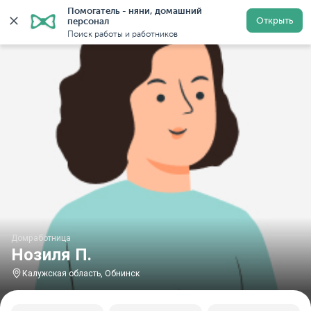
Помогатель - няни, домашний 
Главная
Домработницы
Домработницы в Калужской 
Открыть
персонал
Поиск работы и работников
Домработница
Нозиля П.
Калужская область, Обнинск