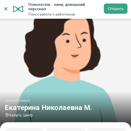
Помогатель - няни, домашний 
Главная
Домработницы
Домработницы в Калуге
Открыть
персонал
Поиск работы и работников
Домработница
Екатерина Николаевна М.
Калуга, Центр